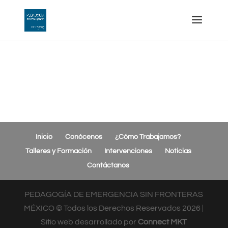
Inicio
Conócenos
¿Cómo Trabajamos?
Talleres y Formación
Intervenciones
Noticias
Contáctanos
PEDAGOGÍA DE EMERGENCIA SIN FRONTERAS
MÉXICO © Todos los Derechos Reservados
2026
|
Sitio web desarrollado por
Connect MKT